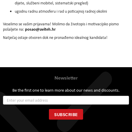
dijete, službeni mobitel, sistematski pregled)
ugodnu radnu atmosferu i rad u poticajnoj radnoj okolini
Veselimo se vašim prijavama! Molimo da životopis i motivacijsko pismo
posao@aviteh.hr
pošaljete na:
Natječaj ostaje otvoren dok ne pronađemo idealnog kandidata!
Newsletter
Be the first one to learn more about our news and discounts.
Sign
Up
for
Our
SUBSCRIBE
Newsletter: