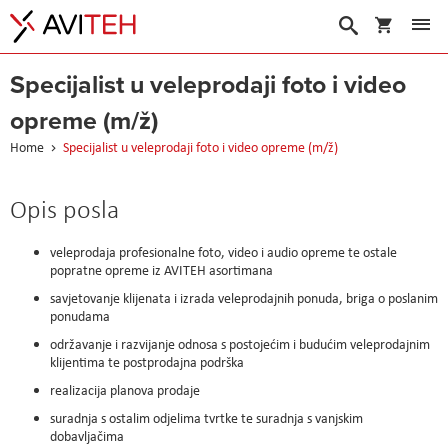
My Cart
Search
Specijalist u veleprodaji foto i video
opreme (m/ž)
Home
Specijalist u veleprodaji foto i video opreme (m/ž)
Opis posla
veleprodaja profesionalne foto, video i audio opreme te ostale
popratne opreme iz AVITEH asortimana
savjetovanje klijenata i izrada veleprodajnih ponuda, briga o poslanim
ponudama
održavanje i razvijanje odnosa s postojećim i budućim veleprodajnim
klijentima te postprodajna podrška
realizacija planova prodaje
suradnja s ostalim odjelima tvrtke te suradnja s vanjskim
dobavljačima