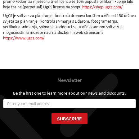
promo kodom za mjesečnu trial licencu te 10% popusta prilikom kupnje bilo
koje trajne (perpetual) UgCS license na shopu
https://shop.ugcs.com/
UgCS je softver za planiranje i kontrolu dronova korišten u više od 150 država
svijeta za planiranje i kontrolu snimanja s Lidarom, fotogrametriju,
vertikalna snimanja, snimanja koridora i sl., a više o samom softveru i
mogućnostima možete naći na službenim web stranicama
https://www.ugcs.com/
Newsletter
Be the first one to learn more about our news and discounts.
Sign
Up
for
Our
SUBSCRIBE
Newsletter: