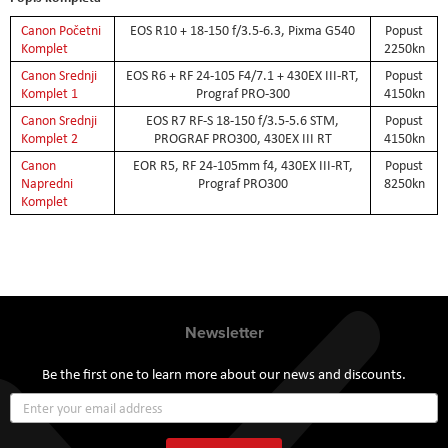
Canon Početni
EOS R10 + 18-150 f/3.5-6.3, Pixma G540
Popust
Komplet
2250kn
Canon Srednji
EOS R6 + RF 24-105 F4/7.1 + 430EX III-RT,
Popust
Komplet 1
Prograf PRO-300
4150kn
Canon Srednji
EOS R7 RF-S 18-150 f/3.5-5.6 STM,
Popust
Komplet 2
PROGRAF PRO300, 430EX III RT
4150kn
Canon
EOR R5, RF 24-105mm f4, 430EX III-RT,
Popust
Napredni
Prograf PRO300
8250kn
Komplet
Newsletter
Be the first one to learn more about our news and discounts.
Sign
Up
for